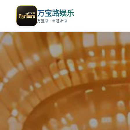
万宝路娱乐
万宝路 · 卓越永恒