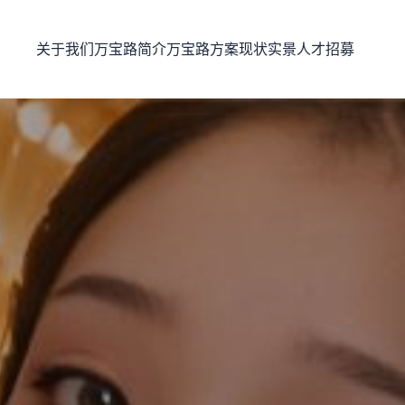
关于我们
万宝路简介
万宝路方案
现状实景
人才招募