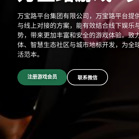
万宝路平台集团有限公司，万宝路平台提
与线上对接的方案，能有效结合线下娱乐
势，带来更加丰富和安全的游戏体验。致
体、智慧生态社区与城市地标开发，为全
活范本。
注册游戏会员
联系微信