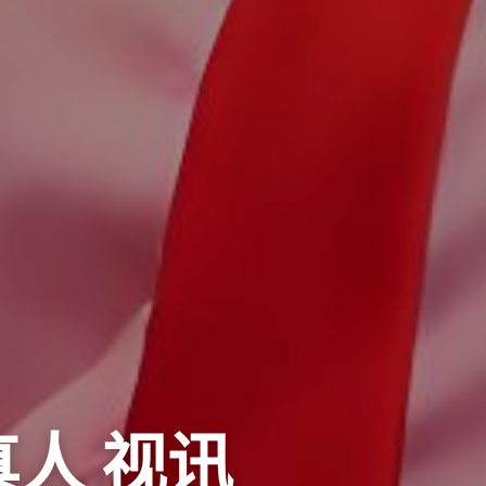
真人 视讯