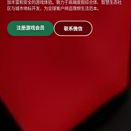
加丰富和安全的游戏体验。致力于高端度假综合体、智慧生态社
区与城市地标开发，为全球客户缔造理想生活范本。
注册游戏会员
联系微信