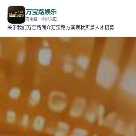
万宝路娱乐
万宝路 · 卓越永恒
关于我们
万宝路简介
万宝路方案
现状实景
人才招募